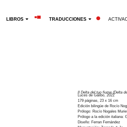
LIBROS
TRADUCCIONES
ACTIVA
Il Delta del tuo fiume (Delta de
Luces de Gálibo, 2022
179 páginas, 23 x 16 cm
Edición bilingüe de Rocío No
Prólogo: Rocío Nogales Muri
Prólogo a la edición italiana:
Diseño: Ferran Fernández