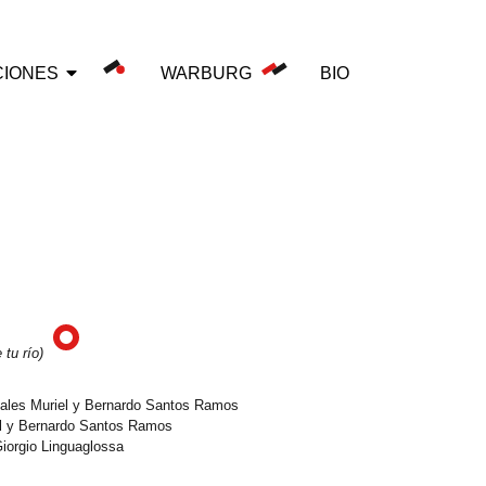
CIONES
WARBURG
BIO
 tu río)
gales Muriel y Bernardo Santos Ramos
el y Bernardo Santos Ramos
 Giorgio Linguaglossa